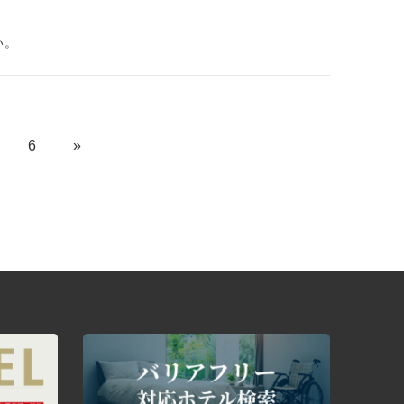
い。
6
»