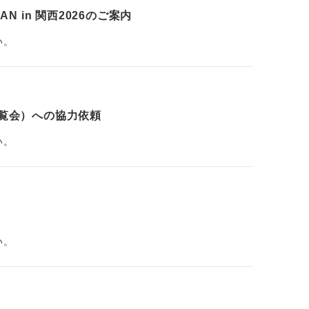
N in 関西2026のご案内
い。
博覧会）への協力依頼
い。
い。