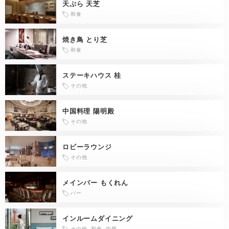
天ぷら 天芝
和食
焼き鳥 とり芝
和食
ステーキハウス 桂
その他
中国料理 陽明殿
その他
ロビーラウンジ
その他
メインバー もくれん
バー
インルームダイニング
その他, 和食, 中華