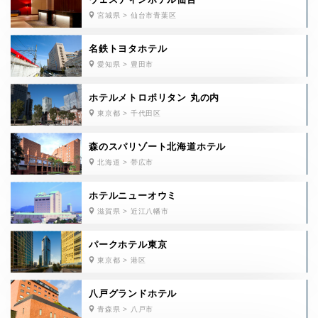
宮城県 > 仙台市青葉区
名鉄トヨタホテル
愛知県 > 豊田市
ホテルメトロポリタン 丸の内
東京都 > 千代田区
森のスパリゾート北海道ホテル
北海道 > 帯広市
ホテルニューオウミ
滋賀県 > 近江八幡市
パークホテル東京
東京都 > 港区
八戸グランドホテル
青森県 > 八戸市