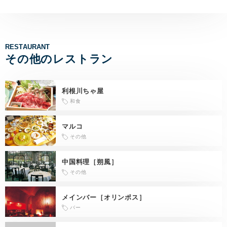
RESTAURANT
その他のレストラン
利根川ちゃ屋
和食
マルコ
その他
中国料理［朔風］
その他
メインバー［オリンポス］
バー