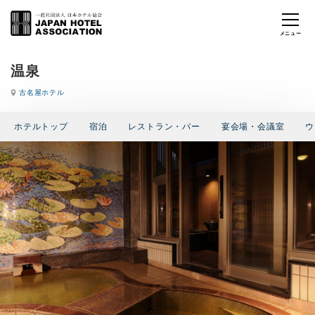
温泉
古名屋ホテル
ホテルトップ
宿泊
レストラン・バー
宴会場・会議室
ウ