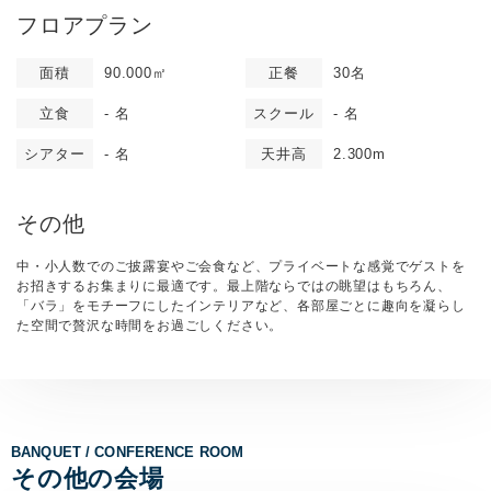
フロアプラン
面積
90.000㎡
正餐
30名
立食
- 名
スクール
- 名
シアター
- 名
天井高
2.300m
その他
中・小人数でのご披露宴やご会食など、プライベートな感覚でゲストを
お招きするお集まりに最適です。最上階ならではの眺望はもちろん、
「バラ」をモチーフにしたインテリアなど、各部屋ごとに趣向を凝らし
た空間で贅沢な時間をお過ごしください。
BANQUET / CONFERENCE ROOM
その他の会場