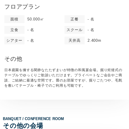
フロアプラン
面積
50.000㎡
正餐
- 名
立食
- 名
スクール
- 名
シアター
- 名
天井高
2.400m
その他
日本庭園を擁する閑静なたたずまいが特徴の和風宴会場。掘り炬燵式の
テーブルでゆっくりご歓談いただけます。プライベートなご会合やご商
談、ご結納に最適な空間です。畳のお部屋ですが、掘りごたつや、毛氈
を敷いてテーブル・椅子でのご利用も可能です。
BANQUET / CONFERENCE ROOM
その他の会場