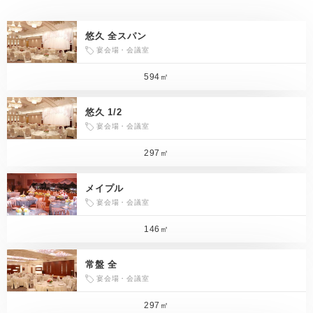
悠久 全スパン
宴会場・会議室
594㎡
悠久 1/2
宴会場・会議室
297㎡
メイプル
宴会場・会議室
146㎡
常盤 全
宴会場・会議室
297㎡