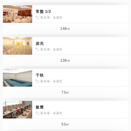
常盤 1/2
宴会場・会議室
148㎡
波光
宴会場・会議室
139㎡
千秋
宴会場・会議室
73㎡
飯豊
宴会場・会議室
53㎡