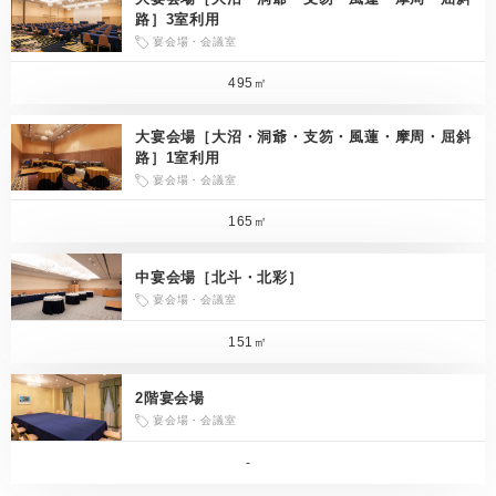
路］3室利用
宴会場・会議室
495㎡
大宴会場［大沼・洞爺・支笏・風蓮・摩周・屈斜
路］1室利用
宴会場・会議室
165㎡
中宴会場［北斗・北彩］
宴会場・会議室
151㎡
2階宴会場
宴会場・会議室
-