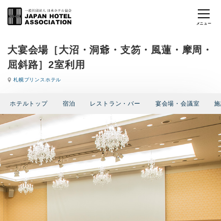
大宴会場［大沼・洞爺・支笏・風蓮・摩周・
屈斜路］2室利用
札幌プリンスホテル
ホテルトップ
宿泊
レストラン・バー
宴会場・会議室
施