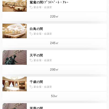
鴛鴦の間/ﾌﾟﾗｲﾍﾞｰﾄ・ｱﾚｰ
宴会場・会議室
220㎡
白鳥の間
宴会場・会議室
245㎡
天平の間
宴会場・会議室
200㎡
千歳の間
宴会場・会議室
53㎡
芙蓉の間